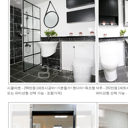
시클라멘 - 290만원 [세트시공비+기본철거+젠다이+욕조형
석주 - 292만원 [
또는 파티션형 선택 가능 - 포함가격]
파티션형 선택 가능 -