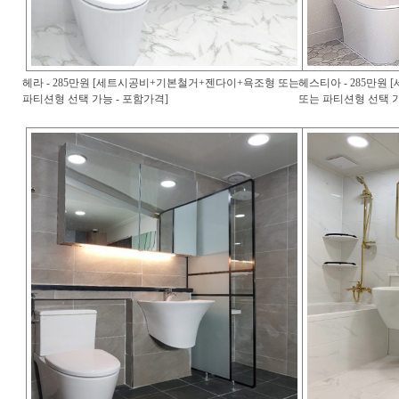
헤라 - 285만원 [세트시공비+기본철거+젠다이+욕조형 또는
헤스티아 - 285만
파티션형 선택 가능 - 포함가격]
또는 파티션형 선택 가