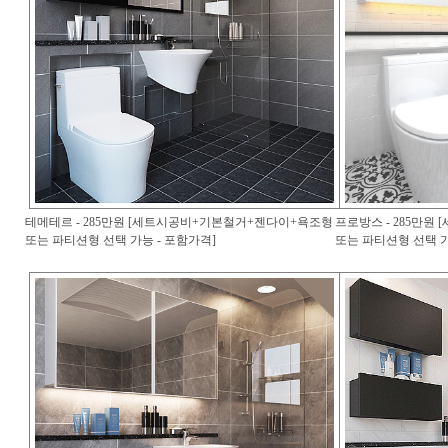
테메테르 - 285만원 [세트시공비+기본철거+젠다이+욕조형
프로방스 - 285만
또는 파티션형 선택 가능 - 포함가격]
또는 파티션형 선택 가