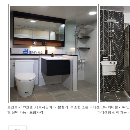
로덴브 - 339만원 [세트시공비+기본철거+욕조형 또는 파티션
시그니처마블 - 34
형 선택 가능 - 포함가격]
파티션형 선택 가능 -