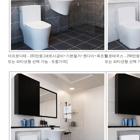
아프로디테 - 285만원 [세트시공비+기본철거+젠다이+욕조형
프로테우스 - 290
또는 파티션형 선택 가능 - 포함가격]
또는 파티션형 선택 가