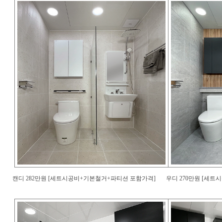
캔디 282만원 [세트시공비+기본철거+파티션 포함가격]
우디 270만원 [세