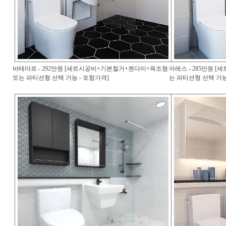
바테마르 - 292만원 [세트시공비+기본철거+젠다이+욕조형
아레스 - 285만원 
또는 파티션형 선택 가능 - 포함가격]
는 파티션형 선택 가능