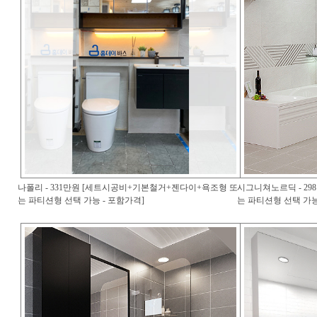
나폴리 - 331만원 [세트시공비+기본철거+젠다이+욕조형 또
시그니쳐노르딕 - 2
는 파티션형 선택 가능 - 포함가격]
는 파티션형 선택 가능