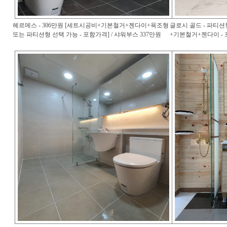
헤르메스 - 306만원 [세트시공비+기본철거+젠다이+욕조형
글로시 골드 - 파티션
또는 파티션형 선택 가능 - 포함가격] / 샤워부스 337만원
+기본철거+젠다이 - 