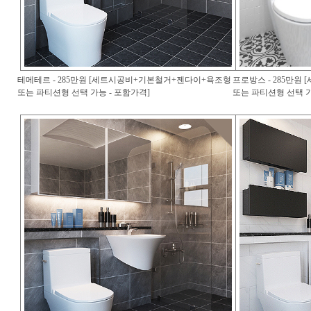
테메테르 - 285만원 [세트시공비+기본철거+젠다이+욕조형
프로방스 - 285만
또는 파티션형 선택 가능 - 포함가격]
또는 파티션형 선택 가