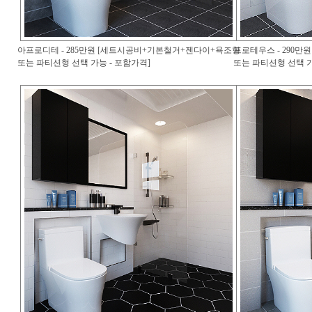
아프로디테 - 285만원 [세트시공비+기본철거+젠다이+욕조형
프로테우스 - 290
또는 파티션형 선택 가능 - 포함가격]
또는 파티션형 선택 가