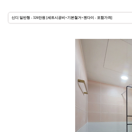
신디 일반형 - 326만원 [세트시공비+기본철거+젠다이 - 포함가격]