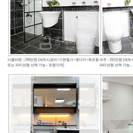
시클라멘 - 290만원 [세트시공비+기본철거+젠다이+욕조형
석주 - 292만원 [
또는 파티션형 선택 가능 - 포함가격]
파티션형 선택 가능 -