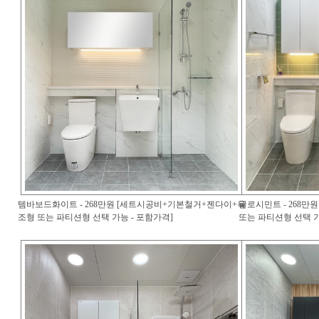
템바보드화이트 - 268만원 [세트시공비+기본철거+젠다이+욕
글로시민트 - 268
조형 또는 파티션형 선택 가능 - 포함가격]
또는 파티션형 선택 가