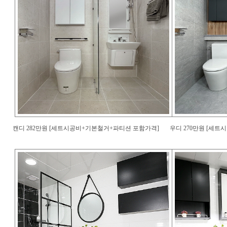
캔디 282만원 [세트시공비+기본철거+파티션 포함가격]
우디 270만원 [세