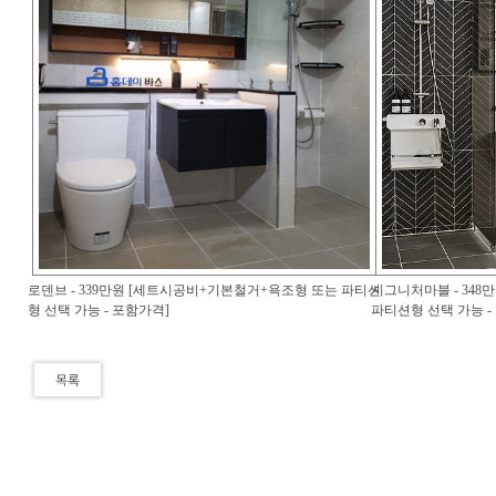
로덴브 - 339만원 [세트시공비+기본철거+욕조형 또는 파티션
시그니처마블 - 34
형 선택 가능 - 포함가격]
파티션형 선택 가능 -