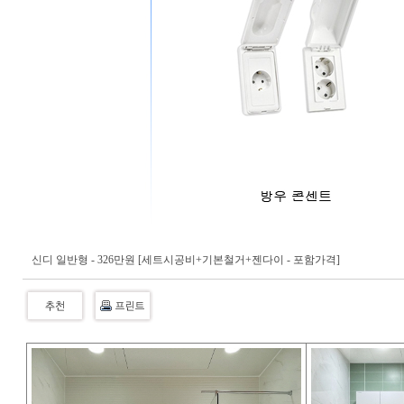
신디 일반형 - 326만원 [세트시공비+기본철거+젠다이 - 포함가격]