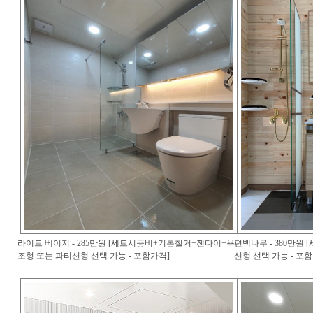
라이트 베이지 - 285만원 [세트시공비+기본철거+젠다이+욕
편백나무 - 380만원
조형 또는 파티션형 선택 가능 - 포함가격]
션형 선택 가능 - 포