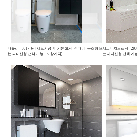
나폴리 - 331만원 [세트시공비+기본철거+젠다이+욕조형 또
시그니쳐노르딕 - 2
는 파티션형 선택 가능 - 포함가격]
는 파티션형 선택 가능