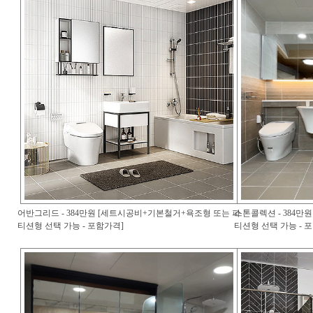
어반그리드 - 384만원 [세트시공비+기본철거+욕조형 또는 파
스톤콜렉션 - 384만
티션형 선택 가능 - 포함가격]
티션형 선택 가능 - 