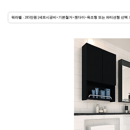
워라벨 - 285만원 [세트시공비+기본철거+젠다이+욕조형 또는 파티션형 선택 가