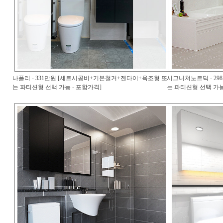
나폴리 - 331만원 [세트시공비+기본철거+젠다이+욕조형 또
시그니쳐노르딕 - 2
는 파티션형 선택 가능 - 포함가격]
는 파티션형 선택 가능