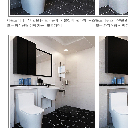
아프로디테 - 285만원 [세트시공비+기본철거+젠다이+욕조형
프로테우스 - 290
또는 파티션형 선택 가능 - 포함가격]
또는 파티션형 선택 가