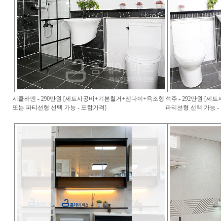
시클라멘 - 290만원 [세트시공비+기본철거+젠다이+욕조형
석주 - 292만원 [
또는 파티션형 선택 가능 - 포함가격]
파티션형 선택 가능 -