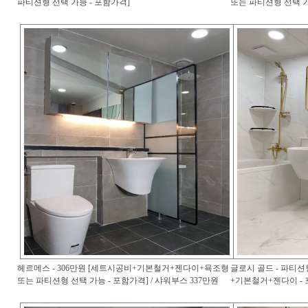
파티션형 선택 가능 - 포함가격]
또는 파티션형 선택 가
헤르메스 - 306만원 [세트시공비+기본철거+젠다이+욕조형
글로시 골드 - 파티션
또는 파티션형 선택 가능 - 포함가격] / 샤워부스 337만원
+기본철거+젠다이 - 