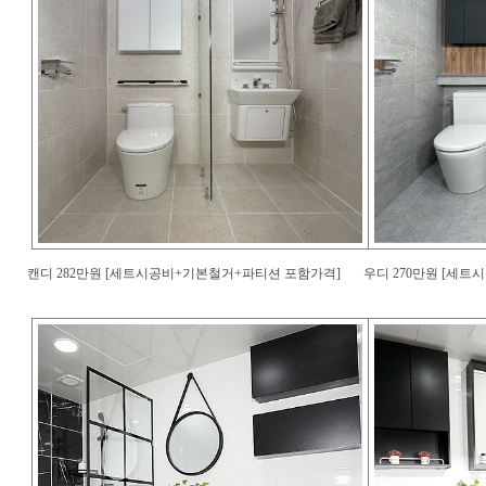
캔디 282만원 [세트시공비+기본철거+파티션 포함가격]
우디 270만원 [세