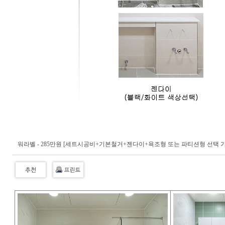
워라벨 - 285만원 [세트시공비+기본철거+젠다이+욕조형 또는 파티션형 선택 가