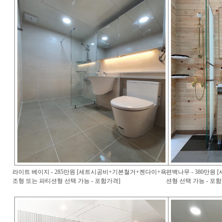
라이트 베이지 - 285만원 [세트시공비+기본철거+젠다이+욕
편백나무 - 380만원
조형 또는 파티션형 선택 가능 - 포함가격]
션형 선택 가능 - 포