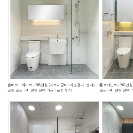
템바보드화이트 - 268만원 [세트시공비+기본철거+젠다이+욕
글로시민트 - 268
조형 또는 파티션형 선택 가능 - 포함가격]
또는 파티션형 선택 가