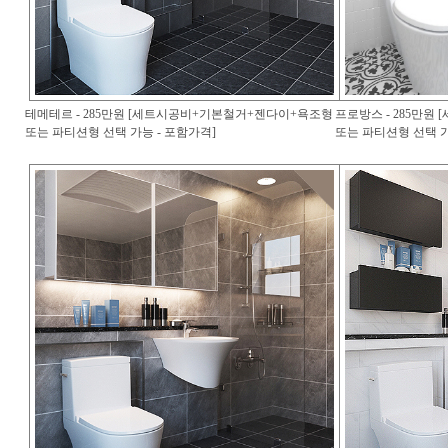
테메테르 - 285만원 [세트시공비+기본철거+젠다이+욕조형
프로방스 - 285만
또는 파티션형 선택 가능 - 포함가격]
또는 파티션형 선택 가