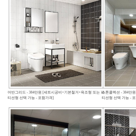
어반그리드 - 384만원 [세트시공비+기본철거+욕조형 또는 파
스톤콜렉션 - 384만
티션형 선택 가능 - 포함가격]
티션형 선택 가능 - 