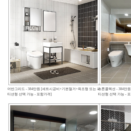
어반그리드 - 384만원 [세트시공비+기본철거+욕조형 또는 파
스톤콜렉션 - 384만
티션형 선택 가능 - 포함가격]
티션형 선택 가능 - 