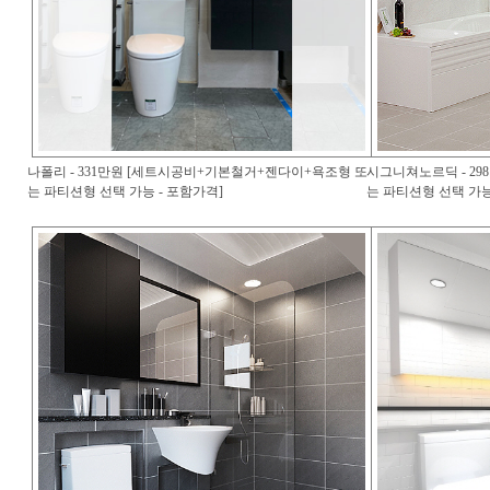
나폴리 - 331만원 [세트시공비+기본철거+젠다이+욕조형 또
시그니쳐노르딕 - 2
는 파티션형 선택 가능 - 포함가격]
는 파티션형 선택 가능