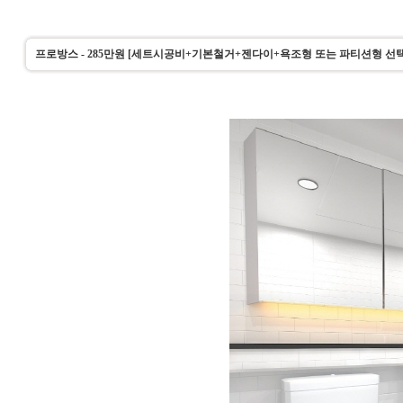
프로방스 - 285만원 [세트시공비+기본철거+젠다이+욕조형 또는 파티션형 선택 