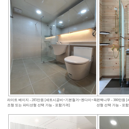
라이트 베이지 - 285만원 [세트시공비+기본철거+젠다이+욕
편백나무 - 380만원
조형 또는 파티션형 선택 가능 - 포함가격]
션형 선택 가능 - 포