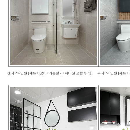
캔디 282만원 [세트시공비+기본철거+파티션 포함가격]
우디 270만원 [세