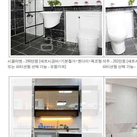
시클라멘 - 290만원 [세트시공비+기본철거+젠다이+욕조형
석주 - 292만원 [
또는 파티션형 선택 가능 - 포함가격]
파티션형 선택 가능 -