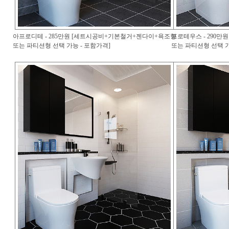
아프로디테 - 285만원 [세트시공비+기본철거+젠다이+욕조형
프로테우스 - 290
또는 파티션형 선택 가능 - 포함가격]
또는 파티션형 선택 가