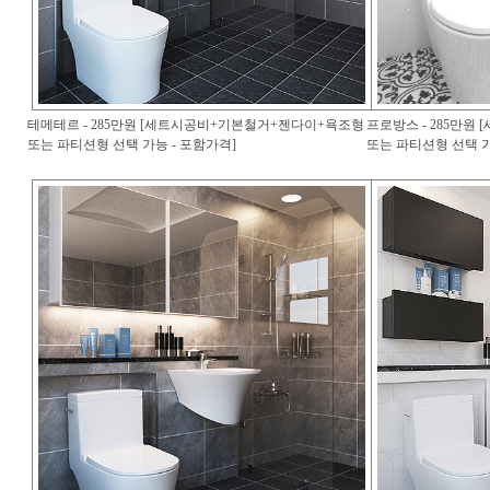
테메테르 - 285만원 [세트시공비+기본철거+젠다이+욕조형
프로방스 - 285만
또는 파티션형 선택 가능 - 포함가격]
또는 파티션형 선택 가