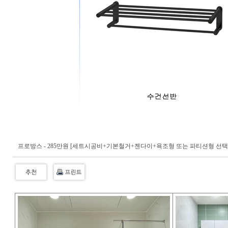
프로방스 - 285만원 [세트시공비+기본철거+젠다이+욕조형 또는 파티션형 선택