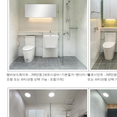
템바보드화이트 - 268만원 [세트시공비+기본철거+젠다이+욕
글로시민트 - 268
조형 또는 파티션형 선택 가능 - 포함가격]
또는 파티션형 선택 가