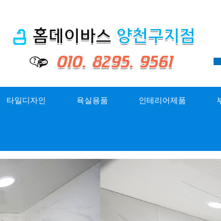
타일디자인
욕실용품
인테리어제품