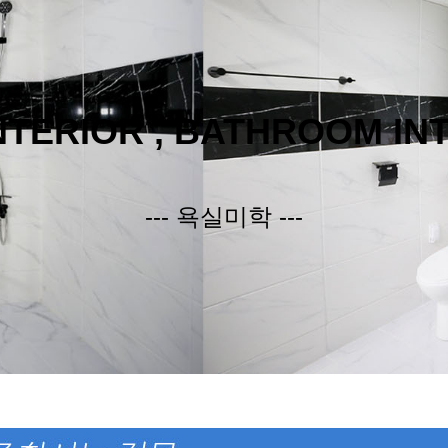
INTERIOR , BATHROOM IN
--- 욕실미학 ---