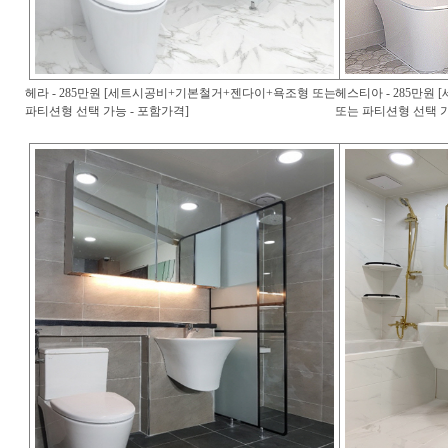
헤라 - 285만원 [세트시공비+기본철거+젠다이+욕조형 또는
헤스티아 - 285만
파티션형 선택 가능 - 포함가격]
또는 파티션형 선택 가