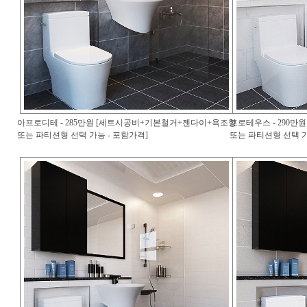
아프로디테 - 285만원 [세트시공비+기본철거+젠다이+욕조형
프로테우스 - 290
또는 파티션형 선택 가능 - 포함가격]
또는 파티션형 선택 가