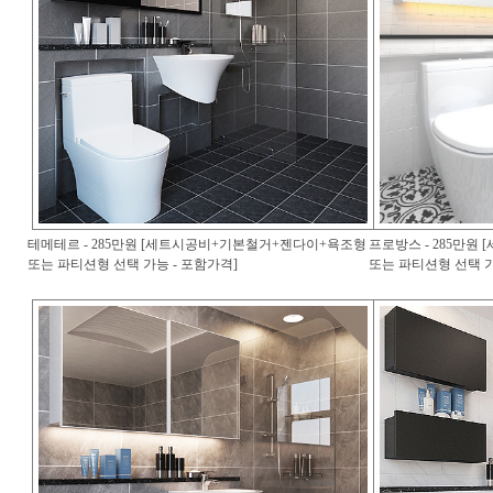
테메테르 - 285만원 [세트시공비+기본철거+젠다이+욕조형
프로방스 - 285만
또는 파티션형 선택 가능 - 포함가격]
또는 파티션형 선택 가