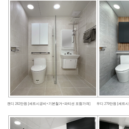
캔디 282만원 [세트시공비+기본철거+파티션 포함가격]
우디 270만원 [세