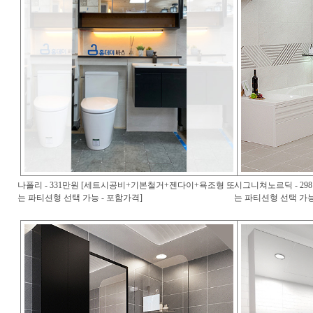
나폴리 - 331만원 [세트시공비+기본철거+젠다이+욕조형 또
시그니쳐노르딕 - 2
는 파티션형 선택 가능 - 포함가격]
는 파티션형 선택 가능