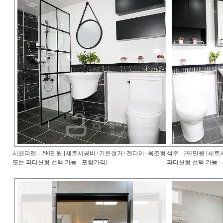
시클라멘 - 290만원 [세트시공비+기본철거+젠다이+욕조형
석주 - 292만원 [
또는 파티션형 선택 가능 - 포함가격]
파티션형 선택 가능 -