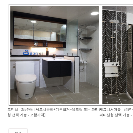
로덴브 - 339만원 [세트시공비+기본철거+욕조형 또는 파티션
시그니처마블 - 34
형 선택 가능 - 포함가격]
파티션형 선택 가능 -