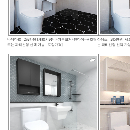
바테마르 - 292만원 [세트시공비+기본철거+젠다이+욕조형
아레스 - 285만원 
또는 파티션형 선택 가능 - 포함가격]
는 파티션형 선택 가능