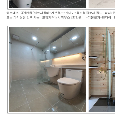
헤르메스 - 306만원 [세트시공비+기본철거+젠다이+욕조형
글로시 골드 - 파티션
또는 파티션형 선택 가능 - 포함가격] / 샤워부스 337만원
+기본철거+젠다이 - 