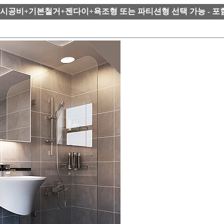
[세트시공비+기본철거+젠다이+욕조형 또는 파티션형 선택 가능 - 포